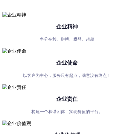
专心、专注、专业，超越自我，共赢未来
企业精神
争分夺秒、拼搏、攀登、超越
企业使命
以客户为中心，服务只有起点，满意没有终点！
企业责任
构建一个和谐团体，实现价值的平台。