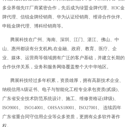
多业界领先IT厂商紧密合作，先后成为绿盟金牌代理、H3C金
牌代理、信锐金牌经销商、华为认证经销商、维谛合作伙伴、
申瓯金牌代理、博科经销商等。
腾展科技在广州、海南、深圳、江门、湛江、佛山、中
山、惠州都设有分支机构,在金融、政府、教育、医疗、企
业、媒体、运营商等领域拥有广泛的客户基础，并建立长期的
合作伙伴关系，业务和服务网络覆盖整个大中华地区。
腾展科技经过多年积累，资质雄厚，拥有高新技术企业、
纳税信用A级证书、电子与智能化工程专业承包资质(贰级)、
广东省安全技术防范系统设计、施工、维修资格证(肆级)、
ISO9001、 ISO14001、OHSAS18001、ISO27001、 连续四年
广东省重合同守信用企业等众多资质，更拥有众多软件著作
权。