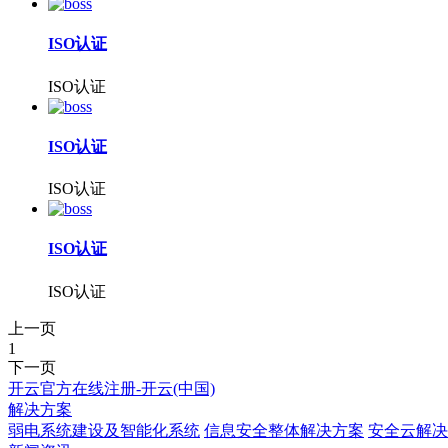
ISO认证
ISO认证
ISO认证
ISO认证
ISO认证
ISO认证
上一页
1
下一页
开云官方在线注册-开云(中国)
解决方案
弱电系统建设及智能化系统
信息安全整体解决方案
安全云解决