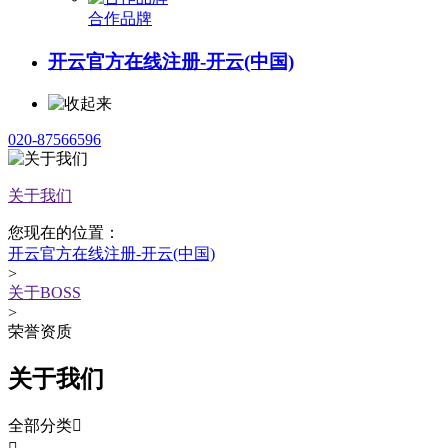
合作品牌
开云官方在线注册-开云(中国)
020-87566596
关于我们
您现在的位置：
开云官方在线注册-开云(中国)
>
关于BOSS
>
荣誉资质
关于我们
全部分类
