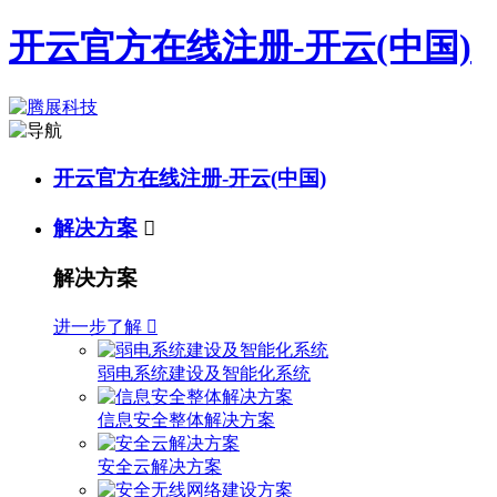
开云官方在线注册-开云(中国)
开云官方在线注册-开云(中国)
解决方案

解决方案
进一步了解

弱电系统建设及智能化系统
信息安全整体解决方案
安全云解决方案