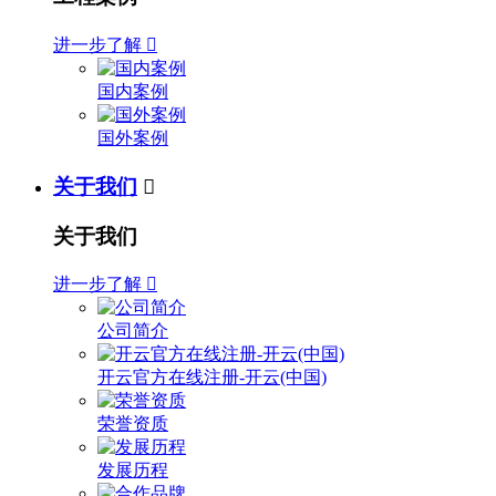
进一步了解

国内案例
国外案例
关于我们

关于我们
进一步了解

公司简介
开云官方在线注册-开云(中国)
荣誉资质
发展历程