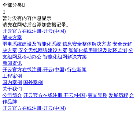
全部分类


暂时没有内容信息显示
请先在网站后台添加数据记录。
开云官方在线注册-开云(中国)
解决方案
弱电系统建设及智能化系统
信息安全整体解决方案
安全云解
决方案
安全无线网络建设方案
智能化机房建设及动环监测
分
支组网及移动办公
智能化组网解决方案
新闻资讯
开云官方在线注册-开云(中国)
行业新闻
工程案例
国内案例
国外案例
关于我们
公司简介
开云官方在线注册-开云(中国)
荣誉资质
发展历程
合
作品牌
开云官方在线注册-开云(中国)
开云官方在线注册-开云(中国)