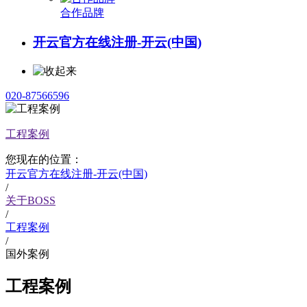
合作品牌
开云官方在线注册-开云(中国)
020-87566596
工程案例
您现在的位置：
开云官方在线注册-开云(中国)
/
关于BOSS
/
工程案例
/
国外案例
工程案例