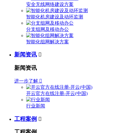
安全无线网络建设方案
智能化机房建设及动环监测
分支组网及移动办公
智能化组网解决方案
新闻资讯

新闻资讯
进一步了解

开云官方在线注册-开云(中国)
行业新闻
工程案例

工程案例